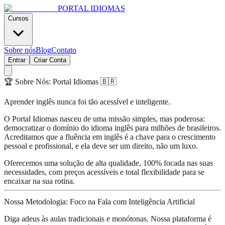
PORTAL
IDIOMAS
Cursos
Sobre nós
Blog
Contato
Entrar
Criar Conta
🏆 Sobre Nós: Portal Idiomas 🇧🇷
Aprender inglês nunca foi tão acessível e inteligente.
O
Portal Idiomas
nasceu de uma missão simples, mas poderosa:
democratizar o domínio do idioma inglês
para milhões de brasileiros.
Acreditamos que a fluência em inglês é a chave para o crescimento
pessoal e profissional, e ela deve ser um direito, não um luxo.
Oferecemos uma solução de alta qualidade, 100% focada nas suas
necessidades, com
preços acessíveis
e total flexibilidade para se
encaixar na sua rotina.
Nossa Metodologia: Foco na Fala com Inteligência Artificial
Diga adeus às aulas tradicionais e monótonas. Nossa plataforma é