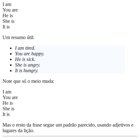
I am
You are
He is
She is
It is
Um resumo útil:
I am
tired.
You are
happy.
He is
sick.
She is
angry.
It is
hungry.
Note que só o meio muda:
I
am
You
are
He
is
She
is
It
is
Mas o resto da frase segue um padrão parecido, usando adjetivos e
lugares da lição.