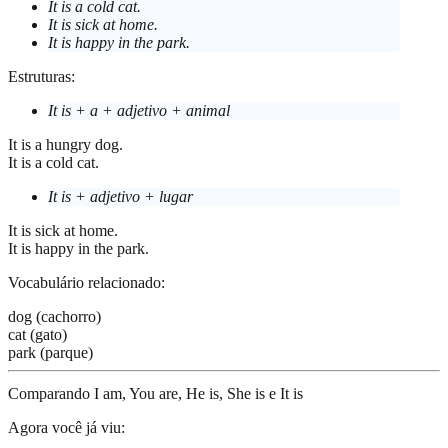
It is a cold cat.
It is sick at home.
It is happy in the park.
Estruturas:
It is + a + adjetivo + animal
It is a hungry dog.
It is a cold cat.
It is + adjetivo + lugar
It is sick at home.
It is happy in the park.
Vocabulário relacionado:
dog (cachorro)
cat (gato)
park (parque)
Comparando I am, You are, He is, She is e It is
Agora você já viu: