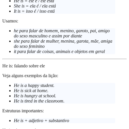
He is
= ele é / ele está
She is
= ela é / ela está
It is
= isso é / isso está
Usamos:
he
para falar de homem, menino, garoto, pai, amigo
do sexo masculino e assim por diante
she
para falar de mulher, menina, garota, mãe, amiga
do sexo feminino
it
para falar de coisas, animais e objetos em geral
He is: falando sobre ele
Veja alguns exemplos da lição:
He is a happy student.
He is sick at home.
He is hungry at school.
He is tired in the classroom.
Estruturas importantes:
He is + adjetivo + substantivo