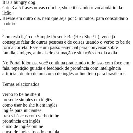
It is a hungry dog.
Crie 3 a 5 frases novas
com he, she e it usando o vocabulário da
lição.
Revise em outro dia
, nem que seja por 5 minutos, para consolidar o
padrão.
Com esta lição de
Simple Present: Be (He / She / It)
, você já
consegue falar de outras pessoas e de coisas usando o verbo to be de
forma correta. Esse é um passo essencial para conversar sobre
família, amigos, animais de estimação e situações do dia a dia.
No Portal Idiomas, você continua praticando tudo isso com foco em
fala, repetição guiada e feedback de pronúncia com inteligência
artificial, dentro de um curso de inglês online feito para brasileiros.
Temas relacionados
verbo to be he she it
presente simples em inglês
como usar he she it em inglês
inglês para iniciantes
frases básicas com verbo to be
pronúncia em inglês
curso de inglês online
curso de inglês focado em fala