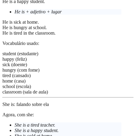
He is a happy student.
He is + adjetivo + lugar
He is sick at home.
He is hungry at school.
He is tired in the classroom.
Vocabulário usado:
student (estudante)
happy (feliz)
sick (doente)
hungry (com fome)
tired (cansado)
home (casa)
school (escola)
classroom (sala de aula)
She is: falando sobre ela
Agora, com
she
:
She is a tired teacher.
She is a happy student.
She is cold at home.