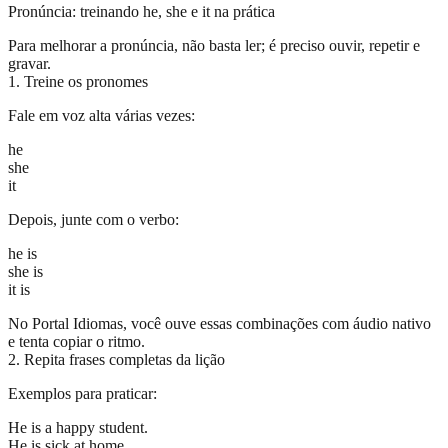
Pronúncia: treinando he, she e it na prática
Para melhorar a pronúncia, não basta ler; é preciso ouvir, repetir e
gravar.
1. Treine os pronomes
Fale em voz alta várias vezes:
he
she
it
Depois, junte com o verbo:
he is
she is
it is
No Portal Idiomas, você ouve essas combinações com áudio nativo
e tenta copiar o ritmo.
2. Repita frases completas da lição
Exemplos para praticar:
He is a happy student.
He is sick at home.